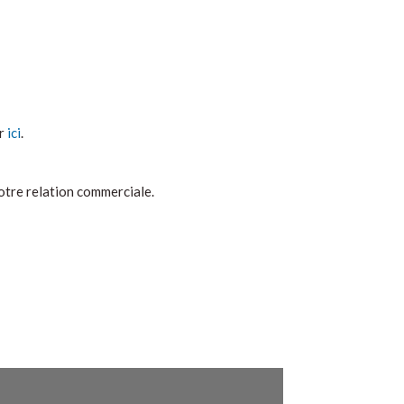
er
ici
.
notre relation commerciale.