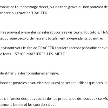
ble de tout dommage direct, ou indirect, grave ou non pouvant découl
délibérée ou grave de TRACFER
ites pouvant présenter un intérêt pour ses visiteurs. Toutefois, TR
tion, puisque ceux-ci demeurent totalement indépendants du nôtre.
 pointant vers le site de TRACFER requiert l’accord préalable et exprè
ute de Metz – 57280 MAIZIERES-LES-METZ
dentifier via des formulaires en ligne.
nnées postales et/ou électroniques) ne seront utilisés que dans un b
de s’informer des nouveautés de nos produits ou de nouveaux services
tamment le nom et les coordonnées).