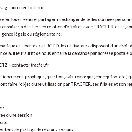
usage purement interne.
ler, louer, vendre, partager, ni échanger de telles données personn
ransmises à des tiers en relation d’affaires avec TRACFER, et ce, a
exigence légale ou réglementaire.
tique et Libertés » et RGPD, les utilisateurs disposent d’un droit d’
cela, il leur suffit de nous en faire la demande par adresse postale o
TZ – contact@tracfer.fr
it (document, graphique, question, avis, remarque, conception, etc
nt faire l’objet d’une utilisation par TRACFER, ses filiales et son r
é :
urée d’une session
icité
boutons de partage de réseaux sociaux